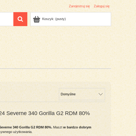
Zarejestruj się
Zaloguj się
Koszyk:
(pusty)
024 Severne 340 Gorilla G2 RDM 80%
Severne 340 Gorilla G2 RDM 80%.
Maszt
w bardzo dobrym
ensywnego użytkowania.