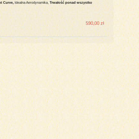
nt Curve,
Idealna Aerodynamika,
Trwałość ponad wszystko
590,00 zł