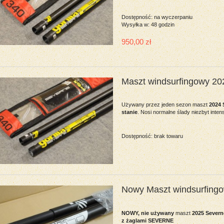
Dostępność:
na wyczerpaniu
Wysyłka w:
48 godzin
950,00 zł
Maszt windsurfingowy 2
Używany przez jeden sezon maszt
2024 
stanie
. Nosi normalne ślady niezbyt int
Dostępność:
brak towaru
Nowy Maszt windsurfing
NOWY, nie używany
maszt
2025
Severn
z żaglami SEVERNE