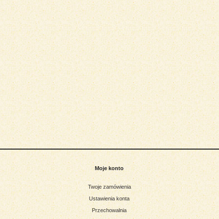
windsurfingowa Starboard 141
Deska windsurfingowa Starboard
Carve GD.12.21
Futura 109 Carbon ND.35.23 FOI
2 000,00 zł
2 700,00 zł
2 700,00 zł
Cena regularna:
3 900,00 zł
Cena regularna:
do koszyka
Moje konto
Twoje zamówienia
Ustawienia konta
Przechowalnia