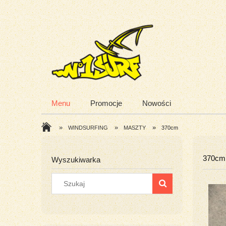
Menu
Promocje
Nowości
»
»
»
WINDSURFING
MASZTY
370cm
370cm
Wyszukiwarka