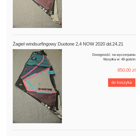
Żagiel windsurfingowy Duotone 2,4 NOW 2020 dd.24.21
Dostępność:
na wyczerpaniu
Wysyłka w:
48 godzin
850,00 zł
do koszyka