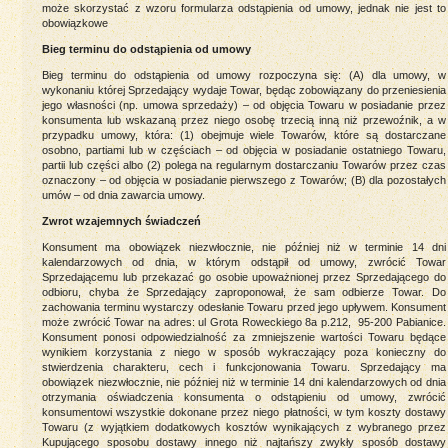
może skorzystać z wzoru formularza odstąpienia od umowy, jednak nie jest to
obowiązkowe
Bieg terminu do odstąpienia od umowy
Bieg terminu do odstąpienia od umowy rozpoczyna się: (A) dla umowy, w
wykonaniu której Sprzedający wydaje Towar, będąc zobowiązany do przeniesienia
jego własności (np. umowa sprzedaży) – od objęcia Towaru w posiadanie przez
konsumenta lub wskazaną przez niego osobę trzecią inną niż przewoźnik, a w
przypadku umowy, która: (1) obejmuje wiele Towarów, które są dostarczane
osobno, partiami lub w częściach – od objęcia w posiadanie ostatniego Towaru,
partii lub części albo (2) polega na regularnym dostarczaniu Towarów przez czas
oznaczony – od objęcia w posiadanie pierwszego z Towarów; (B) dla pozostałych
umów – od dnia zawarcia umowy.
Zwrot wzajemnych świadczeń
Konsument ma obowiązek niezwłocznie, nie później niż w terminie 14 dni
kalendarzowych od dnia, w którym odstąpił od umowy, zwrócić Towar
Sprzedającemu lub przekazać go osobie upoważnionej przez Sprzedającego do
odbioru, chyba że Sprzedający zaproponował, że sam odbierze Towar. Do
zachowania terminu wystarczy odesłanie Towaru przed jego upływem. Konsument
może zwrócić Towar na adres: ul Grota Roweckiego 8a p.212, 95-200 Pabianice.
Konsument ponosi odpowiedzialność za zmniejszenie wartości Towaru będące
wynikiem korzystania z niego w sposób wykraczający poza konieczny do
stwierdzenia charakteru, cech i funkcjonowania Towaru. Sprzedający ma
obowiązek niezwłocznie, nie później niż w terminie 14 dni kalendarzowych od dnia
otrzymania oświadczenia konsumenta o odstąpieniu od umowy, zwrócić
konsumentowi wszystkie dokonane przez niego płatności, w tym koszty dostawy
Towaru (z wyjątkiem dodatkowych kosztów wynikających z wybranego przez
Kupującego sposobu dostawy innego niż najtańszy zwykły sposób dostawy