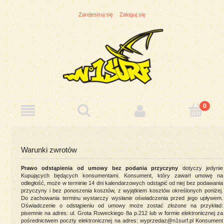
Zarejestruj się
Zaloguj się
Warunki zwrotów
Prawo odstąpienia od umowy bez podania przyczyny
dotyczy jedynie
Kupujących będących konsumentami. Konsument, który zawarł umowę na
odległość, może w terminie 14 dni kalendarzowych odstąpić od niej bez podawania
przyczyny i bez ponoszenia kosztów, z wyjątkiem kosztów określonych poniżej.
Do zachowania terminu wystarczy wysłanie oświadczenia przed jego upływem.
Oświadczenie o odstąpieniu od umowy może zostać złożone na przykład:
pisemnie na adres: ul. Grota Roweckiego 8a p.212 lub w formie elektronicznej za
pośrednictwem poczty elektronicznej na adres: wyprzedaz@n1surf.pl Konsument