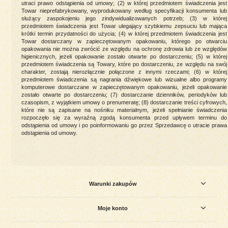
utraci prawo odstąpienia od umowy; (2) w której przedmiotem świadczenia jest
Towar nieprefabrykowany, wyprodukowany według specyfikacji konsumenta lub
służący zaspokojeniu jego zindywidualizowanych potrzeb; (3) w której
przedmiotem świadczenia jest Towar ulegający szybkiemu zepsuciu lub mająca
krótki termin przydatności do użycia; (4) w której przedmiotem świadczenia jest
Towar dostarczany w zapieczętowanym opakowaniu, którego po otwarciu
opakowania nie można zwrócić ze względu na ochronę zdrowia lub ze względów
higienicznych, jeżeli opakowanie zostało otwarte po dostarczeniu; (5) w której
przedmiotem świadczenia są Towary, które po dostarczeniu, ze względu na swój
charakter, zostają nierozłącznie połączone z innymi rzeczami; (6) w której
przedmiotem świadczenia są nagrania dźwiękowe lub wizualne albo programy
komputerowe dostarczane w zapieczętowanym opakowaniu, jeżeli opakowanie
zostało otwarte po dostarczeniu; (7) dostarczanie dzienników, periodyków lub
czasopism, z wyjątkiem umowy o prenumeratę; (8) dostarczanie treści cyfrowych,
które nie są zapisane na nośniku materialnym, jeżeli spełnianie świadczenia
rozpoczęło się za wyraźną zgodą konsumenta przed upływem terminu do
odstąpienia od umowy i po poinformowaniu go przez Sprzedawcę o utracie prawa
odstąpienia od umowy.
Warunki zakupów
Moje konto