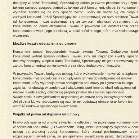
dostępny w opisie Transakcji). Sprzedający dokonuje zwrotu płatności przy użyciu
takiego samego sposobu płatności, jakiego użył konsument, chyba że konsument
wyraźnie zgodził się na inny sposób zwrotu, który nie wiąże się dla niego z
żadnymi kosztami. Jeżeli Sprzedający nie zaproponował, że sam odbierze Towar
od konsumenta, może wstrzymać się ze zwrotem płatności otrzymanych od
konsumenta do chwili otrzymania Towaru z powrotem lub dostarczenia przez
konsumenta dowodu jego odesłania, w zależności od tego, które zdarzenie nastąpi
wcześniej.
Możliwe koszty odstąpienia od umowy
Konsument ponosi bezpośrednie koszty zwrotu Towaru. Dodatkowo jeżeli
konsument wybrał sposób dostawy Towaru inny niż najtańszy zwykły sposób
dostawy dostępny w opisie danej Transakcji, Sprzedający nie jest zobowiązany do
zwrotu konsumentowi poniesionych przez niego dodatkowych kosztów.
W przypadku Towaru będącego usługą, której wykonywanie - na wyraźne żądanie
konsumenta - rozpoczęło się przed upływem terminu do odstąpienia od umowy,
konsument, który wykonuje prawo odstąpienia od umowy po zgłoszeniu takiego
żądania, ma obowiązek zapłaty za świadczenia spełnione do chwili odstąpienia od
umowy. Kwotę zapłaty oblicza się proporcjonalnie do zakresu spełnionego
świadczenia, z uwzględnieniem uzgodnionej w umowie ceny lub wynagrodzenia.
Jeżeli cena lub wynagrodzenie są nadmierne, podstawą obliczenia tej kwoty jest
wartość rynkowa spełnionego świadczenia.
Wyjątki od prawa odstąpienia od umowy
Prawo odstąpienia od umowy zawartej na odległość nie przysługuje konsumentowi
w odniesieniu do umów: (1) świadczenie usług, jeżeli Sprzedający wykonał w pełni
usługę za wyraźną zgodą konsumenta, który został poinformowany przed
rozpoczęciem świadczenia, że po spełnieniu świadczenia przez Sprzedającego