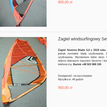
800,00 zł
Żagiel windsurfingowy Se
Żagiel Severne Blade 5,0 z 2018 roku
jednak normalne ślady użytkowania. 
użytkowaniu. Wymienione dolne okno. I
dobrze dobranym masztem Severne i bom
telefoniczny.
Bartek +48 503 968 190
Dostępność:
na wyczerpaniu
Wysyłka w:
48 godzin
900,00 zł