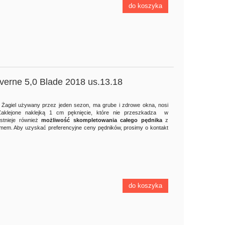
do koszyka
verne 5,0 Blade 2018 us.13.18
. Żagiel używany przez jeden sezon, ma grube i zdrowe okna, nosi
Zaklejone naklejką 1 cm pęknięcie, które nie przeszkadza w
stnieje również
możliwość skompletowania całego pędnika
z
em. Aby uzyskać preferencyjne ceny pędników, prosimy o kontakt
do koszyka