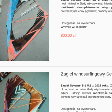
nosi minimalne ślady użytkowania. Niewie
możliwość skompletowania całego 
2 000,00 zł
2 500,00 zł
preferencyjne ceny pędników, prosimy o k
2 700,00 zł
3 000,00 zł
Cena regularna:
Cena regularna:
Dostępność:
na wyczerpaniu
Wysyłka w:
48 godzin
do koszyka
do koszyka
800,00 zł
Żagiel windsurfingowy S
Żagiel Severne S-1 5,2 z 2018 roku
. 
okna. Nosi normalne ślady użytkowania, 
zdjęciu. Istnieje również
możliwość sk
bomem. Aby uzyskać preferencyjne ceny p
Dostępność:
na wyczerpaniu