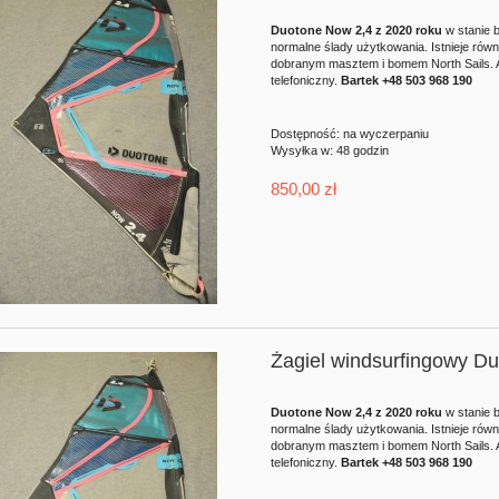
Duotone Now 2,4 z 2020 roku
w stanie 
normalne ślady użytkowania. Istnieje rów
dobranym masztem i bomem North Sails. 
telefoniczny.
Bartek +48 503 968 190
Dostępność:
na wyczerpaniu
Wysyłka w:
48 godzin
850,00 zł
Żagiel windsurfingowy D
Duotone Now 2,4 z 2020 roku
w stanie 
normalne ślady użytkowania. Istnieje rów
dobranym masztem i bomem North Sails. 
telefoniczny.
Bartek +48 503 968 190