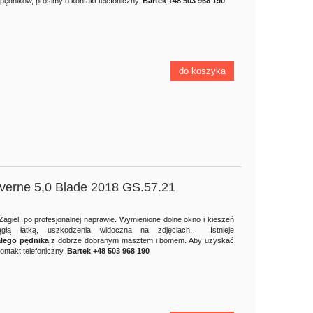
ędników, prosimy o kontakt telefoniczny.
Bartek +48 503 968 190
do koszyka
everne 5,0 Blade 2018 GS.57.21
 Żagiel, po profesjonalnej naprawie. Wymienione dolne okno i kieszeń
ągłą łatką, uszkodzenia widoczna na zdjęciach. Istnieje
łego pędnika
z dobrze dobranym masztem i bomem. Aby uzyskać
ontakt telefoniczny.
Bartek +48 503 968 190