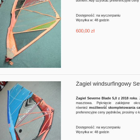
bomem. Aby uzyskać preferencyjne ceny p
Dostępność:
na wyczerpaniu
Wysyłka w:
48 godzin
600,00 zł
Żagiel windsurfingowy S
Żagiel Severne Blade 5,0 z 2018 roku
.
masztowa. Pęknięcie zaklejone okr
również
możliwość skompletowania ca
preferencyjne ceny pędników, prosimy o k
Dostępność:
na wyczerpaniu
Wysyłka w:
48 godzin