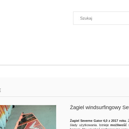
E
Żagiel windsurfingowy S
Żagiel Severne Gator 4,0 z 2017 roku
. 
ślady użytkowania. Istnieje
możliwość 