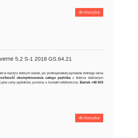
do koszyka
everne 5,2 S-1 2018 GS.64.21
iel w bardzo dobrym stanie, po profesjonalnej wymianie dolnego okna
ożliwość skompletowania całego pędnika
z dobrze dobranym
jne ceny pędników, prosimy o kontakt telefoniczny.
Bartek +48 503
do koszyka