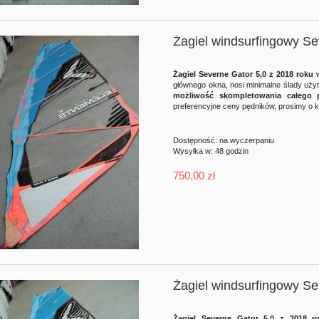
Żagiel windsurfingowy S
Żagiel Severne Gator 5,0 z 2018 roku
głównego okna, nosi minimalne ślady użyt
możliwość skompletowania całego 
preferencyjne ceny pędników, prosimy o k
Dostępność:
na wyczerpaniu
Wysyłka w:
48 godzin
750,00 zł
Żagiel windsurfingowy S
windsurfingowa Starboard 141
Deska windsurfingowa Starboard
Carve GD.12.21
Kode 115 CN.3.23
Żagiel Severne Gator 5,0 z 2018 