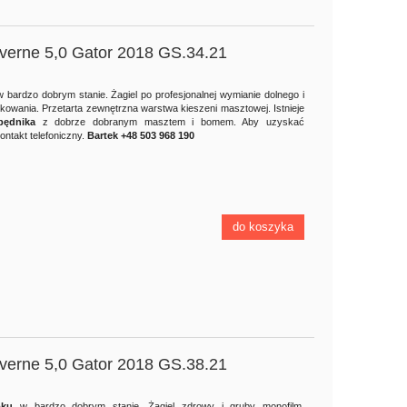
everne 5,0 Gator 2018 GS.34.21
w bardzo dobrym stanie. Żagiel po profesjonalnej wymianie dolnego i
kowania. Przetarta zewnętrzna warstwa kieszeni masztowej. Istnieje
pędnika
z dobrze dobranym masztem i bomem. Aby uzyskać
ontakt telefoniczny.
Bartek +48 503 968 190
do koszyka
everne 5,0 Gator 2018 GS.38.21
 2022
Deska windsurfingowa Fanatic 2022
Deska windsur
Gecko 100 LTD CN.135.23
Gecko 135
roku
w bardzo dobrym stanie. Żagiel zdrowy i gruby monofilm,