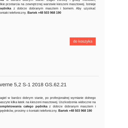
lkie przetarcia na zewnętrznej warstwie kieszeni masztowej. Istnieje
pędnika
z dobrze dobranym masztem i bomem. Aby uzyskać
2 500,00 zł
2 
ontakt telefoniczny.
Bartek +48 503 968 190
3 000,00 zł
Cena regularna:
Cena regul
do koszyka
do
do koszyka
everne 5,2 S-1 2018 GS.62.21
Żagiel w bardzo dobrym stanie, po profesjonalnej wymianie dolnego
naszyte kilka łatek na kieszeni masztowej. Uszkodzenia widoczne na
ompletowania całego pędnika
z dobrze dobranym masztem i
ędników, prosimy o kontakt telefoniczny.
Bartek +48 503 968 190