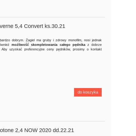
verne 5,4 Convert ks.30.21
bardzo dobrym. Żagiel ma gruby i zdrowy monofilm, nosi jednak
również
możliwość skompletowania całego pędnika
z dobrze
Aby uzyskać preferencyjne ceny pędników, prosimy o kontakt
do koszyka
uotone 2,4 NOW 2020 dd.22.21