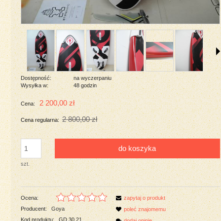
Dostępność:
na wyczerpaniu
Wysyłka w:
48 godzin
2 200,00 zł
Cena:
2 800,00 zł
Cena regularna:
do koszyka
szt.
Ocena:
zapytaj o produkt
Producent:
Goya
poleć znajomemu
Kod produktu:
GD.30.21
dodaj opinię