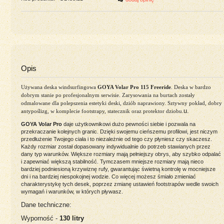
Opis
Używana deska windsurfingowa
GOYA Volar Pro 115 Freeride
.
Deska w bardzo
dobrym stanie po profesjonalnym serwisie. Zarysowania na burtach zostały
odmalowane dla polepszenia estetyki deski, dziób naprawiony. Sztywny pokład, dobry
u.
antypoślizg, w komplecie footstrapy, statecznik oraz protektor dziobu.
GOYA Volar Pro
daje użytkownikowi dużo pewności siebie i pozwala na
przekraczanie kolejnych granic. Dzięki swojemu cieńszemu profilowi, jest niczym
przedłużenie Twojego ciała i to niezależnie od tego czy płyniesz czy skaczesz.
Każdy rozmiar został dopasowany indywidualnie do potrzeb stawianych przez
dany typ warunków. Większe rozmiary mają pełniejszy obrys, aby szybko odpalać
i zapewniać większą stabilność. Tymczasem mniejsze rozmiary mają nieco
bardziej podniesioną krzywiznę rufy, gwarantując świetną kontrolę w mocniejsze
dni i na bardziej niespokojnej wodzie. Co więcej możesz śmiało zmieniać
charakterystykę tych desek, poprzez zmianę ustawień footstrapów wedle swoich
wymagań i warunków, w których pływasz.
Dane techniczne:
Wyporność -
130 litry